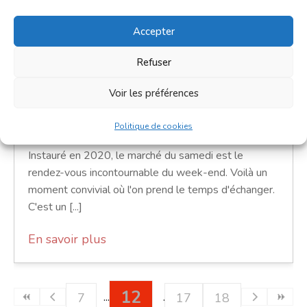
Marché du samedi
Accepter
7 novembre 2026
Refuser
9h00 - 12h00
Voir les préférences
Place Notre-Dame
Marchés
Politique de cookies
Instauré en 2020, le marché du samedi est le
rendez-vous incontournable du week-end. Voilà un
moment convivial où l'on prend le temps d'échanger.
C'est un [...]
En savoir plus
12
7
17
18