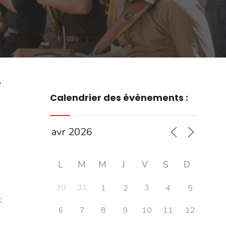
r
Calendrier des évènements :
L
M
M
J
V
S
D
30
31
3
1
2
4
5
t
6
7
8
9
10
11
12