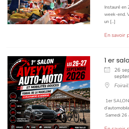
Instauré en 
week-end. Vo
un [...]
En savoir 
1 er sa
26 se
sept
Foirai
1er SALON
d’automobil
Samedi 26 &
En savoir 