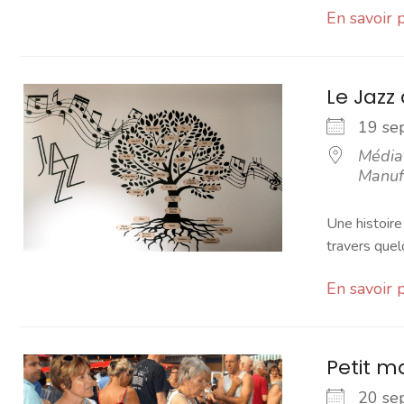
En savoir 
Le Jazz
19 s
Média
Manuf
Une histoire
travers que
En savoir 
Petit 
20 s