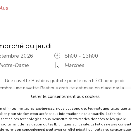
plus
marché du jeudi
eptembre 2026
8h00 - 13h00
 Notre-Dame
Marchés
 Une navette Bastibus gratuite pour le marché Chaque jeudi
embre, une navette Bastibus gratuite est mise en place par la
]
Gérer le consentement aux cookies
plus
r offrir les meilleures expériences, nous utilisons des technologies telles que le
kies pour stocker et/ou accéder aux informations des appareils. Le fait de
sentir à ces technologies nous permettra de traiter des données telles que le
portement de navigation ou les ID uniques sur ce site. Le fait de ne pas consent
de retirer son consentement peut avoir un effet négatif sur certaines caractéristi