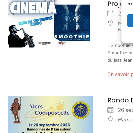
Project
et 
24 s
Média
Manuf
« Smoothie 
Smoothie par
du jazz. Jean
En savoir 
Rando E
26 s
Hamea