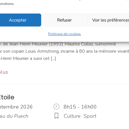
ion - Smoothie, de JH Meunier
fonctions.
eptembre 2026
20h30 - 21h45
Accepter
Refuser
Voir les préférence
thèque La
Culture
musique
acture
Politique de cookies
», de Jean-Henri Meunier (1992) Maurice Cullaz, surnommé
 son copain Louis Armstrong, incarne à 80 ans la mémoire vivan
‑Henri Meunier a suivi cet [...]
plus
toile
eptembre 2026
8h15 - 16h00
u du Puech
Culture
Sport