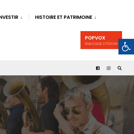
INVESTIR
HISTOIRE ET PATRIMOINE
POPVOX
Ouv
DIALOGUE CITOYEN