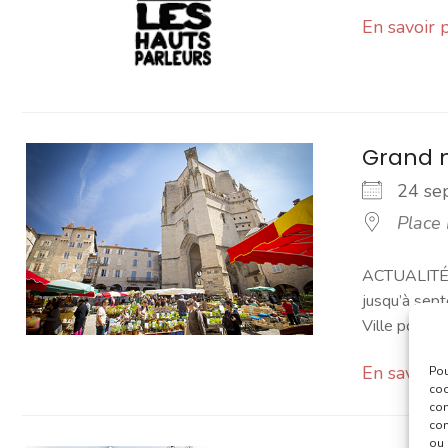
En savoir 
Grand 
24 s
Place
ACTUALITÉ -
jusqu’à sept
Ville pour [...
En savoir 
Pou
coo
con
com
ou 