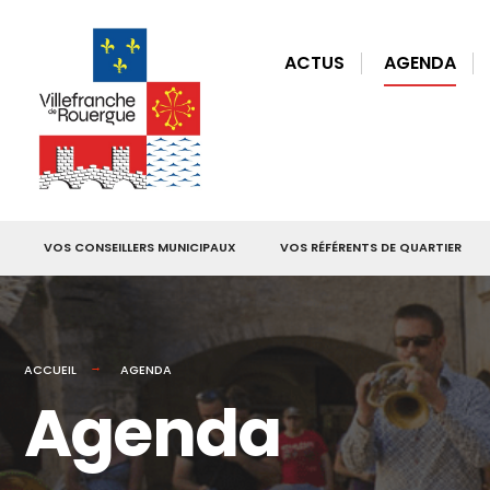
for:
Skip
to
ACTUS
AGENDA
content
VOS CONSEILLERS MUNICIPAUX
VOS RÉFÉRENTS DE QUARTIER
ACCUEIL
AGENDA
Agenda