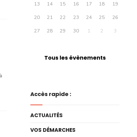
13
14
15
16
17
18
19
20
21
22
23
24
25
26
27
28
29
30
1
2
3
Tous les évènements
à
Accès rapide :
ACTUALITÉS
VOS DÉMARCHES