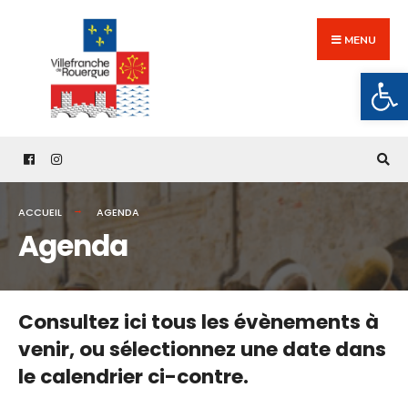
Search
Skip
for:
to
MENU
content
Ouv
ACCUEIL
AGENDA
Agenda
Consultez ici tous les évènements à
venir,
ou sélectionnez une date dans
le calendrier ci-contre.