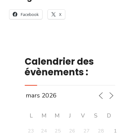
Facebook
X
Calendrier des
évènements :
L
M
M
J
V
S
D
23
24
25
26
27
28
1