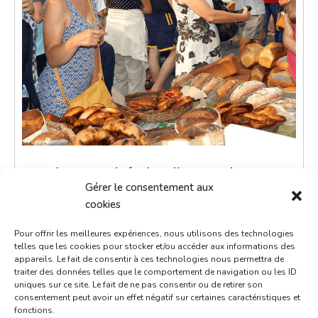
Petit marché du dimanche
Gérer le consentement aux
5 août 2029
cookies
9h00 - 12h00
Pour offrir les meilleures expériences, nous utilisons des technologies
Place de la République
telles que les cookies pour stocker et/ou accéder aux informations des
appareils. Le fait de consentir à ces technologies nous permettra de
Marchés
traiter des données telles que le comportement de navigation ou les ID
uniques sur ce site. Le fait de ne pas consentir ou de retirer son
consentement peut avoir un effet négatif sur certaines caractéristiques et
Le petit marché du dimanche est un moment de
fonctions.