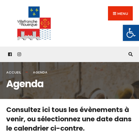
Search
Skip
for:
to
MENU
content
Ouv
ACCUEIL
AGENDA
Agenda
Consultez ici tous les évènements à
venir,
ou sélectionnez une date dans
le calendrier ci-contre.