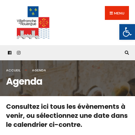
Search
Skip
for:
to
MENU
content
Ouv
ACCUEIL
AGENDA
Agenda
Consultez ici tous les évènements à
venir,
ou sélectionnez une date dans
le calendrier ci-contre.