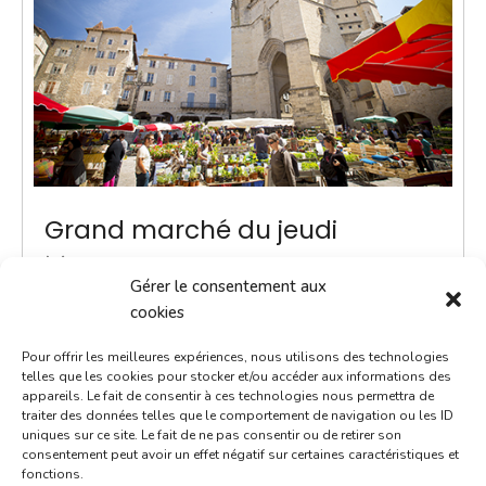
Grand marché du jeudi
1 février 2029
Gérer le consentement aux
8h00 - 13h00
cookies
Place Notre-Dame
Pour offrir les meilleures expériences, nous utilisons des technologies
Marchés
telles que les cookies pour stocker et/ou accéder aux informations des
appareils. Le fait de consentir à ces technologies nous permettra de
traiter des données telles que le comportement de navigation ou les ID
ACTUALITÉ - Une navette Bastibus gratuite pour le
uniques sur ce site. Le fait de ne pas consentir ou de retirer son
marché Chaque jeudi jusqu’à septembre, une navette
consentement peut avoir un effet négatif sur certaines caractéristiques et
fonctions.
Bastibus gratuite est mise en place par la Ville pour