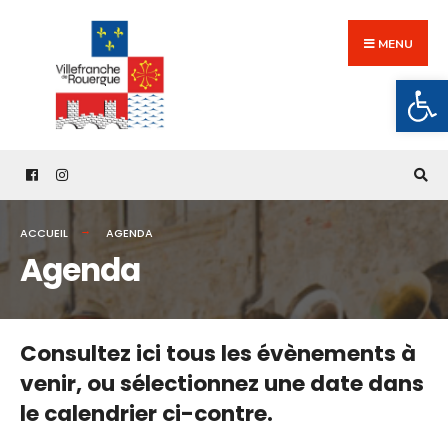
Search
Skip
for:
to
MENU
content
Ouv
ACCUEIL
AGENDA
Agenda
Consultez ici tous les évènements à
venir,
ou sélectionnez une date dans
le calendrier ci-contre.