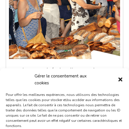
Petit marché du dimanche
Gérer le consentement aux
22 octobre 2028
cookies
9h00 - 12h00
Pour offrir les meilleures expériences, nous utilisons des technologies
Place de la République
telles que les cookies pour stocker et/ou accéder aux informations des
appareils. Le fait de consentir à ces technologies nous permettra de
Marchés
traiter des données telles que le comportement de navigation ou les ID
uniques sur ce site. Le fait de ne pas consentir ou de retirer son
consentement peut avoir un effet négatif sur certaines caractéristiques et
Le petit marché du dimanche est un moment de
fonctions.