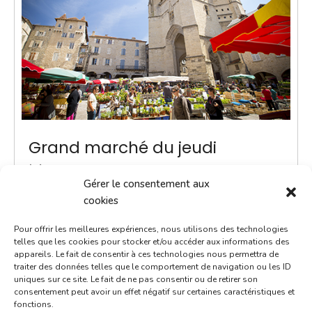
Grand marché du jeudi
18 novembre 2027
Gérer le consentement aux
8h00 - 13h00
cookies
Place Notre-Dame
Pour offrir les meilleures expériences, nous utilisons des technologies
Marchés
telles que les cookies pour stocker et/ou accéder aux informations des
appareils. Le fait de consentir à ces technologies nous permettra de
traiter des données telles que le comportement de navigation ou les ID
ACTUALITÉ - Une navette Bastibus gratuite pour le
uniques sur ce site. Le fait de ne pas consentir ou de retirer son
marché Chaque jeudi jusqu’à septembre, une navette
consentement peut avoir un effet négatif sur certaines caractéristiques et
fonctions.
Bastibus gratuite est mise en place par la Ville pour