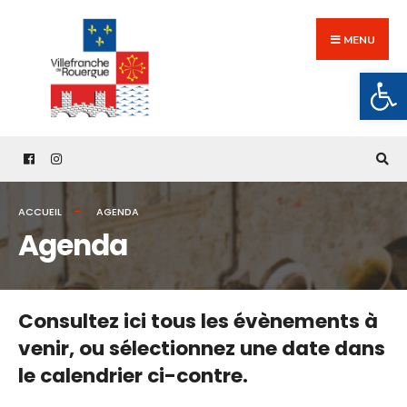
Search
Skip
for:
to
MENU
content
Ouv
ACCUEIL
AGENDA
Agenda
Consultez ici tous les évènements à
venir,
ou sélectionnez une date dans
le calendrier ci-contre.