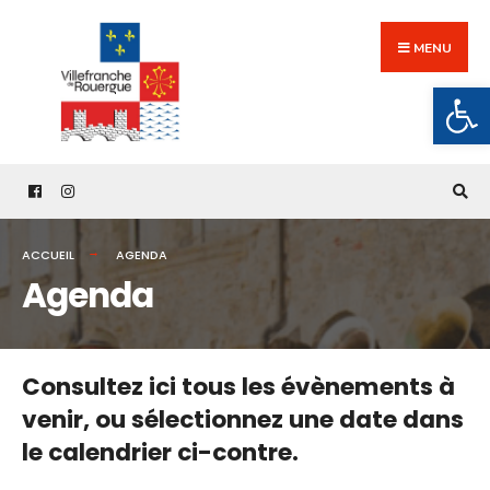
Search
Skip
for:
to
MENU
content
Ouv
ACCUEIL
AGENDA
Agenda
Consultez ici tous les évènements à
venir,
ou sélectionnez une date dans
le calendrier ci-contre.