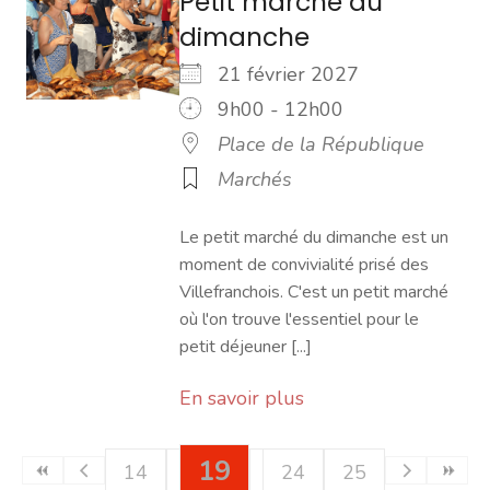
Petit marché du
dimanche
21 février 2027
9h00 - 12h00
Place de la République
Marchés
Le petit marché du dimanche est un
moment de convivialité prisé des
Villefranchois. C'est un petit marché
où l'on trouve l'essentiel pour le
petit déjeuner [...]
En savoir plus
19
14
15
16
17
20
24
18
21
25
22
23