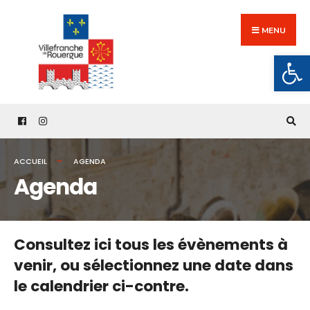
Search
Skip
for:
to
MENU
content
Ouv
ACCUEIL
AGENDA
Agenda
Consultez ici tous les évènements à
venir,
ou sélectionnez une date dans
le calendrier ci-contre.