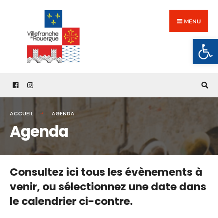
Search
Skip
for:
to
MENU
content
Ouv
ACCUEIL
AGENDA
Agenda
Consultez ici tous les évènements à
venir,
ou sélectionnez une date dans
le calendrier ci-contre.