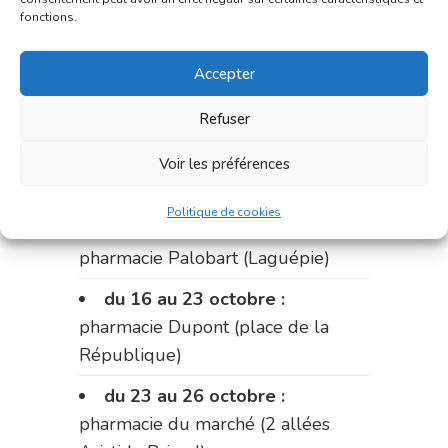
fonctions.
du 2 au 9 octobre :
pharmacie
Bonnemaire (rue Saint-Jacques)
Accepter
du 9 au 12 octobre:
pharmacie
Carnus (rue Marcellin-Fabre)
Refuser
Le 12 octobre :
pharmacie
Voir les préférences
Charignon-Dumas (La Fouillade)
Politique de cookies
du 12 au 16 octobre :
pharmacie Palobart (Laguépie)
du 16 au 23 octobre :
pharmacie Dupont (place de la
République)
du 23 au 26 octobre :
pharmacie du marché (2 allées