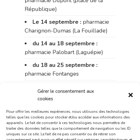
pharmacie Dupont (place de la
République)
Le 14 septembre :
pharmacie
Charignon-Dumas (La Fouillade)
du 14 au 18 septembre :
pharmacie Palobart (Laguépie)
du 18 au 25 septembre :
pharmacie Fontanges
du 25 au 28 septembre :
Gérer le consentement aux
pharmacie du marché (2 allées
cookies
Aristide Briand)
Pour offrir les meilleures expériences, nous utilisons des technologies
Du 28 septembre au 1er
telles que les cookies pour stocker et/ou accéder aux informations des
appareils. Le fait de consentir à ces technologies nous permettra de
octobre :
pharmacie Charignon-
traiter des données telles que le comportement de navigation ou les ID
Dumas (La Fouillade)
uniques sur ce site. Le fait de ne pas consentir ou de retirer son
consentement peut avoir un effet négatif sur certaines caractéristiques et