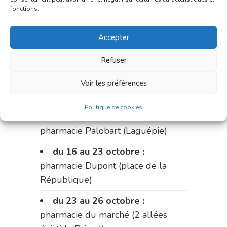
fonctions.
du 2 au 9 octobre :
pharmacie
Bonnemaire (rue Saint-Jacques)
Accepter
du 9 au 12 octobre:
pharmacie
Carnus (rue Marcellin-Fabre)
Refuser
Le 12 octobre :
pharmacie
Voir les préférences
Charignon-Dumas (La Fouillade)
Politique de cookies
du 12 au 16 octobre :
pharmacie Palobart (Laguépie)
du 16 au 23 octobre :
pharmacie Dupont (place de la
République)
du 23 au 26 octobre :
pharmacie du marché (2 allées