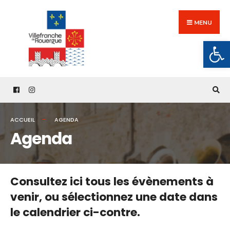
Search
Skip
for:
to
MENU
content
Ouv
ACCUEIL
AGENDA
Agenda
Consultez ici tous les évènements à
venir,
ou sélectionnez une date dans
le calendrier ci-contre.