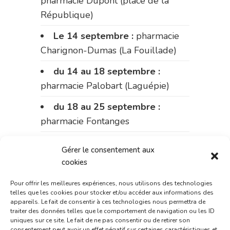
pharmacie Dupont (place de la
République)
Le 14 septembre :
pharmacie
Charignon-Dumas (La Fouillade)
du 14 au 18 septembre :
pharmacie Palobart (Laguépie)
du 18 au 25 septembre :
pharmacie Fontanges
du 25 au 28 septembre :
Gérer le consentement aux
pharmacie du marché (2 allées
cookies
Aristide Briand)
Pour offrir les meilleures expériences, nous utilisons des technologies
Du 28 septembre au 1er
telles que les cookies pour stocker et/ou accéder aux informations des
appareils. Le fait de consentir à ces technologies nous permettra de
octobre :
pharmacie Charignon-
traiter des données telles que le comportement de navigation ou les ID
Dumas (La Fouillade)
uniques sur ce site. Le fait de ne pas consentir ou de retirer son
consentement peut avoir un effet négatif sur certaines caractéristiques et