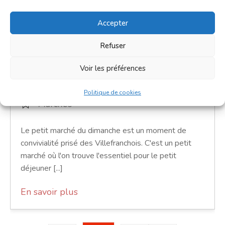
Accepter
Petit marché du dimanche
Refuser
24 janvier 2027
Voir les préférences
9h00 - 12h00
Place de la République
Politique de cookies
Marchés
Le petit marché du dimanche est un moment de
convivialité prisé des Villefranchois. C'est un petit
marché où l'on trouve l'essentiel pour le petit
déjeuner [...]
En savoir plus