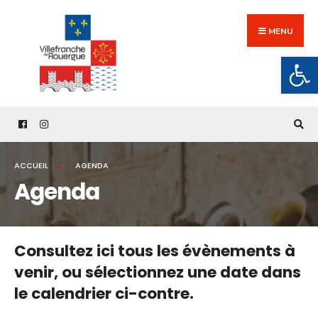
Search
Skip
for:
to
MENU
content
Ouv
ACCUEIL
AGENDA
Agenda
Consultez ici tous les évènements à
venir,
ou sélectionnez une date dans
le calendrier ci-contre.