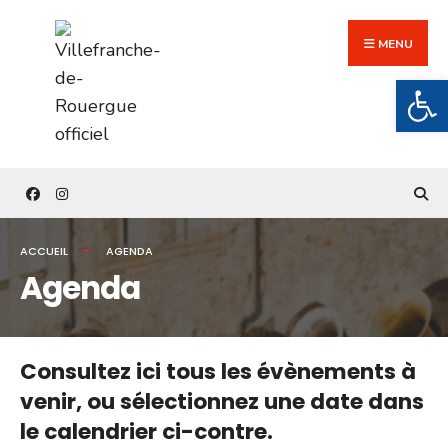
Search
Skip
for:
to
MENU
content
Ouv
ACCUEIL
AGENDA
Agenda
Consultez ici tous les évènements à
venir,
ou sélectionnez une date dans
le calendrier ci-contre.