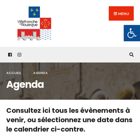
Search
Skip
for:
to
MENU
content
Ouv
ACCUEIL
AGENDA
Agenda
Consultez ici tous les évènements à
venir,
ou sélectionnez une date dans
le calendrier ci-contre.