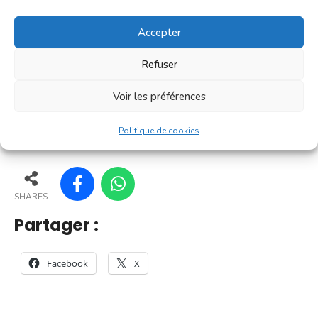
convivialité prisé des Villefranchois. C'est un petit
marché où l'on trouve l'essentiel pour le petit
Accepter
déjeuner [...]
Refuser
En savoir plus
Voir les préférences
165
160
168
169
Politique de cookies
SHARES
Partager :
Facebook
X