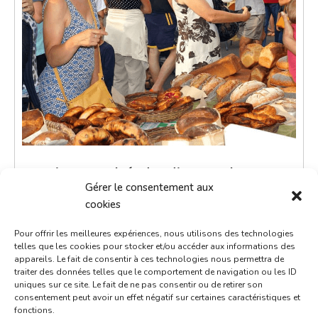
Petit marché du dimanche
Gérer le consentement aux
8 juin 2036
cookies
9h00 - 12h00
Pour offrir les meilleures expériences, nous utilisons des technologies
Place de la République
telles que les cookies pour stocker et/ou accéder aux informations des
appareils. Le fait de consentir à ces technologies nous permettra de
Marchés
traiter des données telles que le comportement de navigation ou les ID
uniques sur ce site. Le fait de ne pas consentir ou de retirer son
consentement peut avoir un effet négatif sur certaines caractéristiques et
Le petit marché du dimanche est un moment de
fonctions.