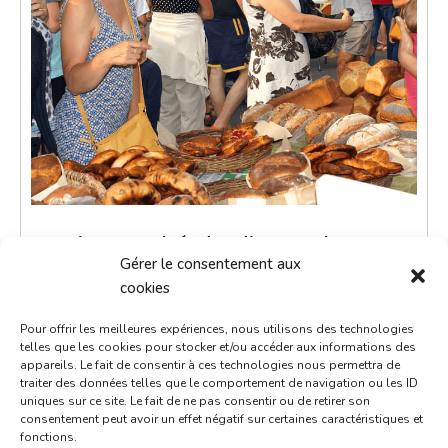
Petit marché du dimanche
Gérer le consentement aux
8 juin 2036
cookies
9h00 - 12h00
Pour offrir les meilleures expériences, nous utilisons des technologies
Place de la République
telles que les cookies pour stocker et/ou accéder aux informations des
appareils. Le fait de consentir à ces technologies nous permettra de
Marchés
traiter des données telles que le comportement de navigation ou les ID
uniques sur ce site. Le fait de ne pas consentir ou de retirer son
consentement peut avoir un effet négatif sur certaines caractéristiques et
Le petit marché du dimanche est un moment de
fonctions.