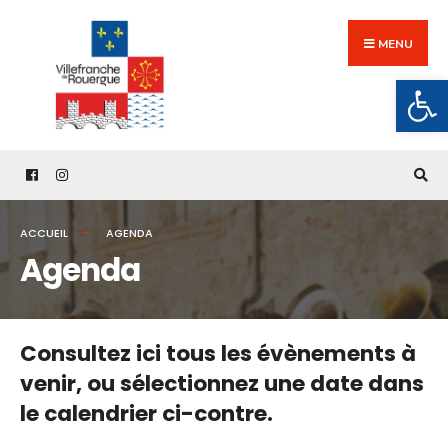
Search
Skip
for:
to
MENU
content
Ouv
ACCUEIL
AGENDA
Agenda
Consultez ici tous les évènements à
venir,
ou sélectionnez une date dans
le calendrier ci-contre.