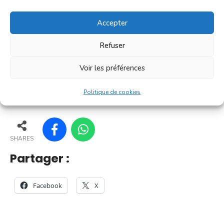
convivialité prisé des Villefranchois. C'est un petit
marché où l'on trouve l'essentiel pour le petit
Accepter
déjeuner [...]
Refuser
En savoir plus
Voir les préférences
165
160
168
169
Politique de cookies
SHARES
Partager :
Facebook
X