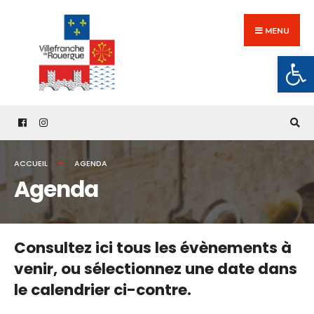
Search
Skip
for:
to
MENU
content
Ouv
ACCUEIL
AGENDA
Agenda
Consultez ici tous les évènements à
venir,
ou sélectionnez une date dans
le calendrier ci-contre.