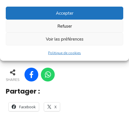
convivialité prisé des Villefranchois. C'est un petit
marché où l'on trouve l'essentiel pour le petit
Accepter
déjeuner [...]
Refuser
En savoir plus
Voir les préférences
162
157
167
168
Politique de cookies
SHARES
Partager :
Facebook
X