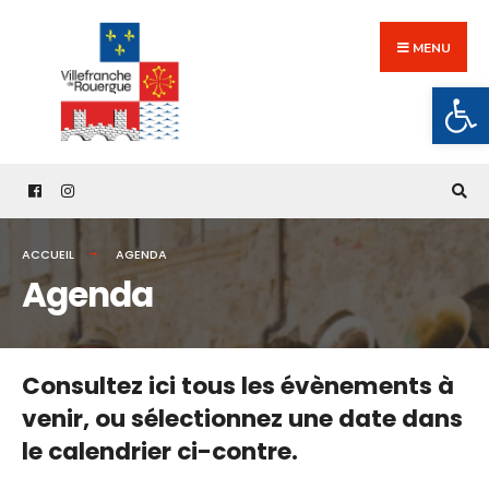
Search
Skip
for:
to
MENU
content
Ouv
ACCUEIL
AGENDA
Agenda
Consultez ici tous les évènements à
venir,
ou sélectionnez une date dans
le calendrier ci-contre.