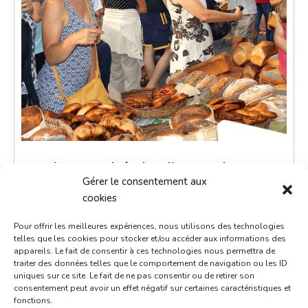
Petit marché du dimanche
Gérer le consentement aux
30 mars 2036
cookies
9h00 - 12h00
Pour offrir les meilleures expériences, nous utilisons des technologies
Place de la République
telles que les cookies pour stocker et/ou accéder aux informations des
appareils. Le fait de consentir à ces technologies nous permettra de
Marchés
traiter des données telles que le comportement de navigation ou les ID
uniques sur ce site. Le fait de ne pas consentir ou de retirer son
consentement peut avoir un effet négatif sur certaines caractéristiques et
Le petit marché du dimanche est un moment de
fonctions.