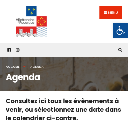
Search
Skip
for:
to
MENU
content
Ouv
ACCUEIL
AGENDA
Agenda
Consultez ici tous les évènements à
venir,
ou sélectionnez une date dans
le calendrier ci-contre.