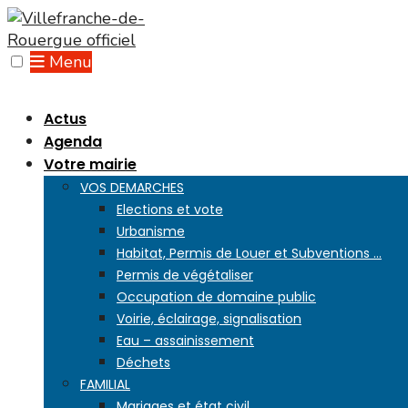
Skip
to
content
Menu
Actus
Agenda
Votre mairie
VOS DEMARCHES
Elections et vote
Urbanisme
Habitat, Permis de Louer et Subventions …
Permis de végétaliser
Occupation de domaine public
Voirie, éclairage, signalisation
Eau – assainissement
Déchets
FAMILIAL
Mariages et état civil