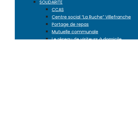
SOLIDARITE
CCAS
Centre social “La Ruche” Villefranche
Portage de repas
Mutuelle communale
Le réseau de visiteurs à domicile
EDUCATION
Petite enfance
L’école dès 2 ans
Les écoles de la ville
Vie scolaire
Activités enfance jeunesse
Accueils de loisirs
Aide à la scolarité
Conseil des enfants
Second degré
JEUNESSE, SPORT
JEUNESSE
Maison jeunes citoyens