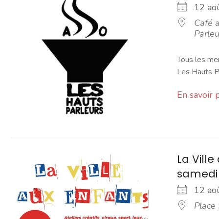
12 a
Café a
Parleu
Tous les mer
Les Hauts Pa
En savoir 
La Vill
samedi d
12 a
Place 