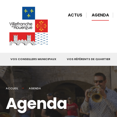
for:
Skip
to
ACTUS
AGENDA
content
VOS CONSEILLERS MUNICIPAUX
VOS RÉFÉRENTS DE QUARTIER
ACCUEIL
AGENDA
Agenda