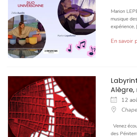
Marion LEPE
musique des
expérience, [.
En savoir 
Labyrin
Alègre,
12 a
Chapel
Venez écoute
des Pénitent