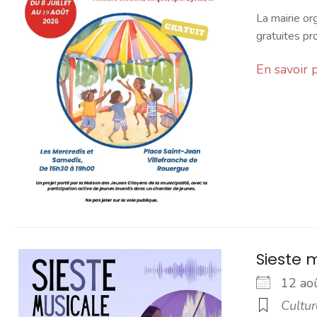
La mairie or
gratuites pr
En savoir 
Sieste 
12 a
Cultur