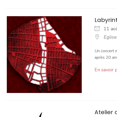
Labyrin
11 a
Eglis
Un concert m
après 20 ans
En savoir 
Atelier 