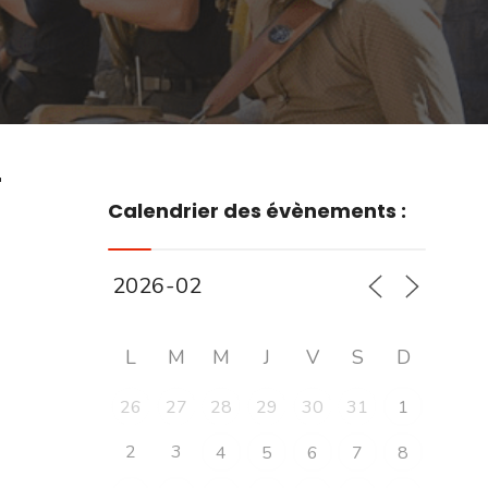
r
Calendrier des évènements :
L
M
M
J
V
S
D
26
27
28
29
30
31
1
2
3
4
5
6
7
8