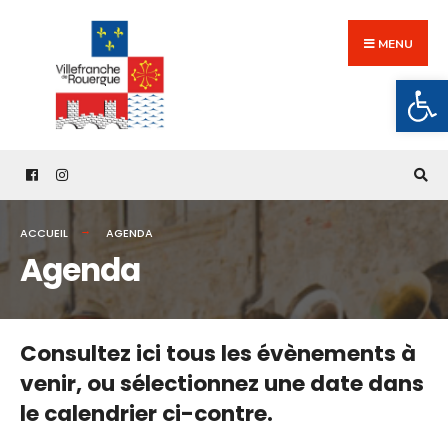
Search
Skip
for:
to
MENU
content
Ouv
ACCUEIL
AGENDA
Agenda
Consultez ici tous les évènements à
venir,
ou sélectionnez une date dans
le calendrier ci-contre.