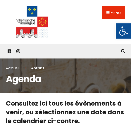
Search
Skip
for:
to
MENU
content
Ouv
ACCUEIL
AGENDA
Agenda
Consultez ici tous les évènements à
venir,
ou sélectionnez une date dans
le calendrier ci-contre.