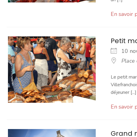
En savoir 
Petit 
10 n
Place
Le petit mar
Villefranchoi
déjeuner [...]
En savoir 
Grand 