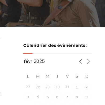
r
Calendrier des évènements :
L
M
M
J
V
S
D
27
31
28
29
30
1
2
t
4
3
5
6
7
8
9