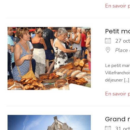
En savoir 
Petit 
27 o
Place
Le petit mar
Villefranchoi
déjeuner [...]
En savoir 
Grand 
31 o