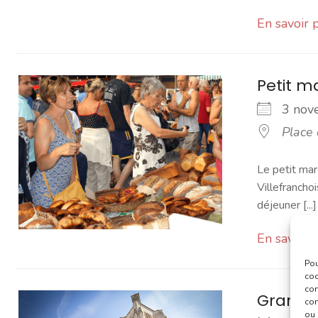
En savoir 
Petit 
3 no
Place
Le petit mar
Villefranchoi
déjeuner [...]
En savoir 
Pou
coo
con
Grand 
com
ou 