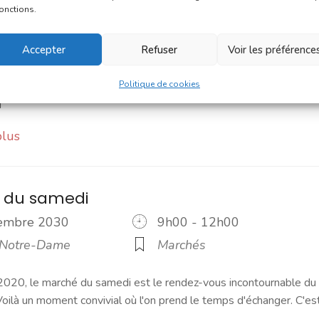
vembre 2030
8h00 - 13h00
fonctions.
 Notre-Dame
Marchés
Accepter
Refuser
Voir les préférence
 Une navette Bastibus gratuite pour le marché Chaque jeudi
embre, une navette Bastibus gratuite est mise en place par la
Politique de cookies
]
plus
 du samedi
vembre 2030
9h00 - 12h00
 Notre-Dame
Marchés
2020, le marché du samedi est le rendez-vous incontournable du
ilà un moment convivial où l'on prend le temps d'échanger. C'es