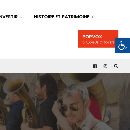
INVESTIR
HISTOIRE ET PATRIMOINE
POPVOX
Ouv
DIALOGUE CITOYEN