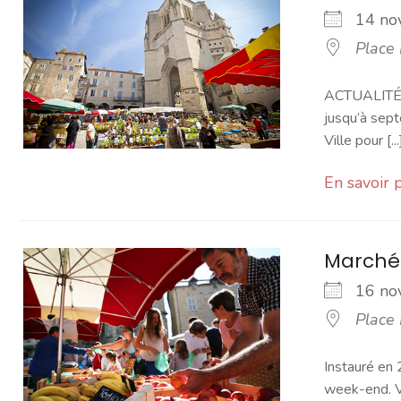
14 n
Place
ACTUALITÉ -
jusqu’à sept
Ville pour [...
En savoir 
Marché
16 n
Place
Instauré en 
week-end. Vo