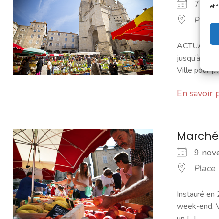
7 no
et 
Place
ACTUALITÉ -
jusqu’à sept
Ville pour [...
En savoir 
Marché
9 no
Place
Instauré en 
week-end. Vo
un [...]