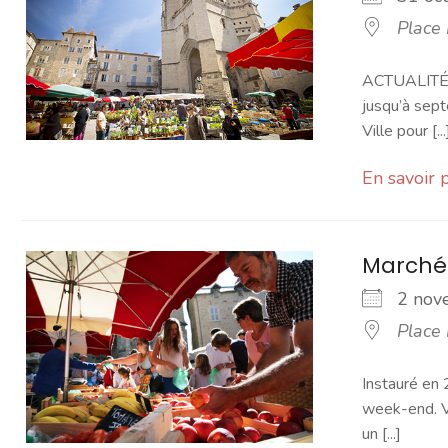
Place
ACTUALITÉ -
jusqu’à sept
Ville pour [...
En savoir 
Marché
2 no
Place
Instauré en 
week-end. Vo
un [...]