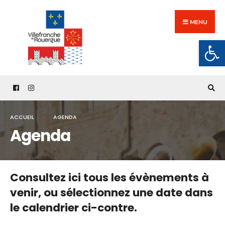
Search
Skip
for:
to
MENU
content
Ouv
ACCUEIL
AGENDA
Agenda
Consultez ici tous les évènements à
venir,
ou sélectionnez une date dans
le calendrier ci-contre.