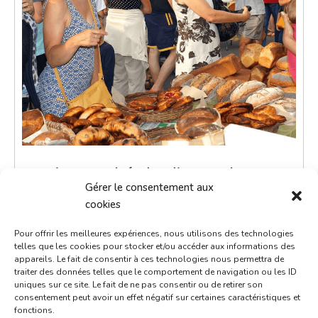
Petit marché du dimanche
Gérer le consentement aux
14 octobre 2029
cookies
9h00 - 12h00
Pour offrir les meilleures expériences, nous utilisons des technologies
Place de la République
telles que les cookies pour stocker et/ou accéder aux informations des
appareils. Le fait de consentir à ces technologies nous permettra de
Marchés
traiter des données telles que le comportement de navigation ou les ID
uniques sur ce site. Le fait de ne pas consentir ou de retirer son
consentement peut avoir un effet négatif sur certaines caractéristiques et
Le petit marché du dimanche est un moment de
fonctions.