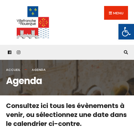
Search
Skip
for:
to
MENU
content
Ouv
ACCUEIL
AGENDA
Agenda
Consultez ici tous les évènements à
venir,
ou sélectionnez une date dans
le calendrier ci-contre.