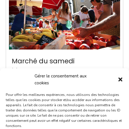
Marché du samedi
15 janvier 2028
Gérer le consentement aux
9h00 - 12h00
cookies
Place Notre-Dame
Pour offrir les meilleures expériences, nous utilisons des technologies
Marchés
telles que les cookies pour stocker et/ou accéder aux informations des
appareils. Le fait de consentir à ces technologies nous permettra de
traiter des données telles que le comportement de navigation ou les ID
Instauré en 2020, le marché du samedi est le
uniques sur ce site. Le fait de ne pas consentir ou de retirer son
rendez-vous incontournable du week-end. Voilà un
consentement peut avoir un effet négatif sur certaines caractéristiques et
fonctions.
moment convivial où l'on prend le temps d'échanger.