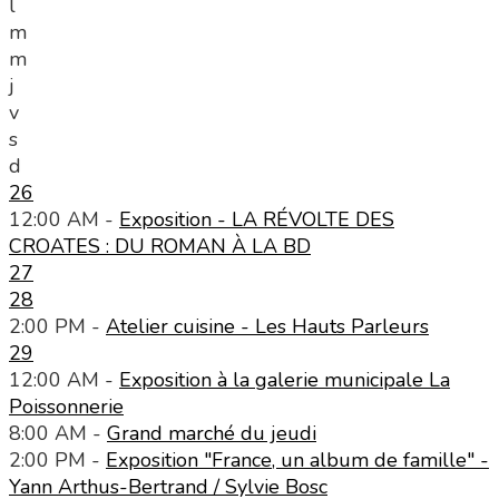
l
m
m
j
v
s
d
26
12:00 AM -
Exposition - LA RÉVOLTE DES
CROATES : DU ROMAN À LA BD
27
28
2:00 PM -
Atelier cuisine - Les Hauts Parleurs
29
12:00 AM -
Exposition à la galerie municipale La
Poissonnerie
8:00 AM -
Grand marché du jeudi
2:00 PM -
Exposition "France, un album de famille" -
Yann Arthus-Bertrand / Sylvie Bosc