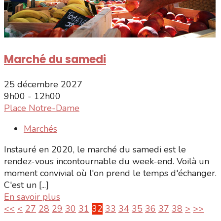
Marché du samedi
25 décembre 2027
9h00 - 12h00
Place Notre-Dame
Marchés
Instauré en 2020, le marché du samedi est le
rendez-vous incontournable du week-end. Voilà un
moment convivial où l'on prend le temps d'échanger.
C'est un [...]
En savoir plus
<<
<
27
28
29
30
31
32
33
34
35
36
37
38
>
>>