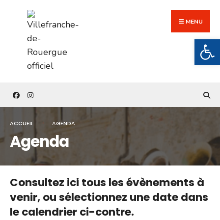
Search
Skip
for:
to
MENU
content
Ouv
ACCUEIL
AGENDA
Agenda
Consultez ici tous les évènements à
venir,
ou sélectionnez une date dans
le calendrier ci-contre.