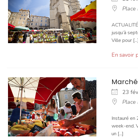
Place
ACTUALITÉ -
jusqu’à sept
Ville pour [...
En savoir 
Marché
23 fé
Place
Instauré en 
week-end. Vo
un [...]