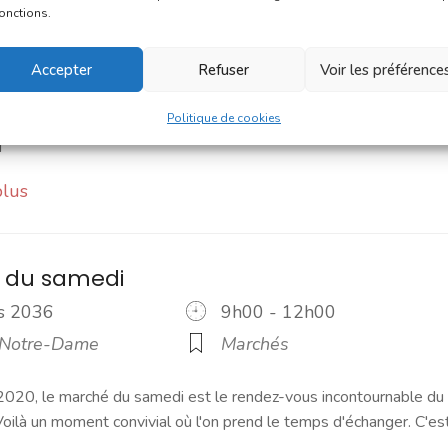
vrier 2036
8h00 - 13h00
fonctions.
 Notre-Dame
Marchés
Accepter
Refuser
Voir les préférence
 Une navette Bastibus gratuite pour le marché Chaque jeudi
embre, une navette Bastibus gratuite est mise en place par la
Politique de cookies
]
plus
 du samedi
rs 2036
9h00 - 12h00
 Notre-Dame
Marchés
2020, le marché du samedi est le rendez-vous incontournable du
ilà un moment convivial où l'on prend le temps d'échanger. C'es