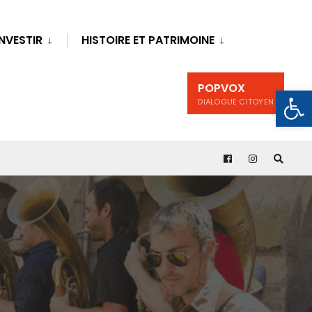
INVESTIR
HISTOIRE ET PATRIMOINE
POPVOX
Ouv
DIALOGUE CITOYEN