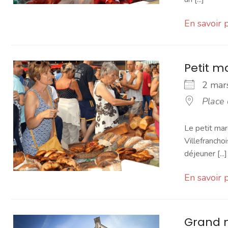
En savoir 
Petit 
2 ma
Place
Le petit mar
Villefranchoi
déjeuner [...]
En savoir 
Grand 