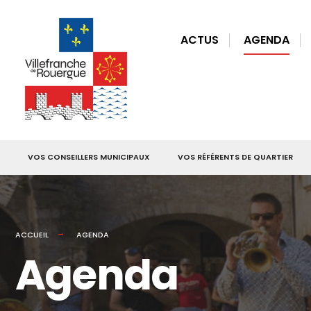
for:
Skip
to
ACTUS
AGENDA
content
VOS CONSEILLERS MUNICIPAUX
VOS RÉFÉRENTS DE QUARTIER
ACCUEIL
AGENDA
Agenda