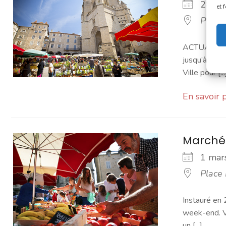
28 fé
et 
Place
ACTUALITÉ -
jusqu’à sept
Ville pour [...
En savoir 
Marché
1 ma
Place
Instauré en 
week-end. Vo
un [...]