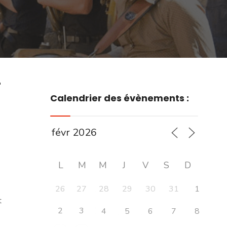
r
Calendrier des évènements :
L
M
M
J
V
S
D
26
27
28
29
30
31
1
t
2
3
4
5
6
7
8