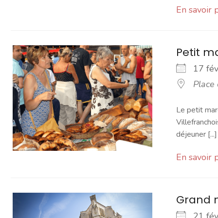
En savoir 
Petit 
17 fé
Place
Le petit mar
Villefranchoi
déjeuner [...]
En savoir 
Grand 
21 fé