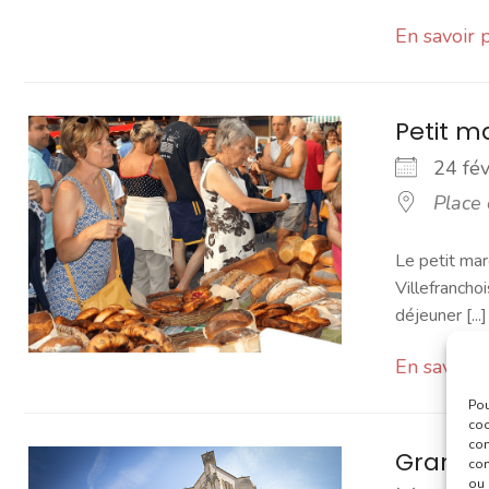
En savoir 
Petit 
24 fé
Place
Le petit mar
Villefranchoi
déjeuner [...]
En savoir 
Pou
coo
con
Grand 
com
ou 