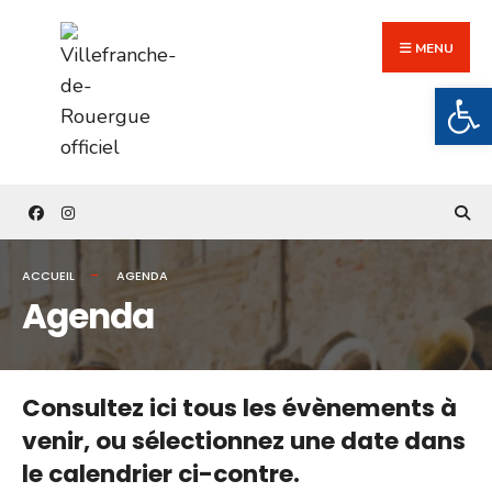
Search
Skip
for:
to
MENU
content
Ouv
ACCUEIL
AGENDA
Agenda
Consultez ici tous les évènements à
venir,
ou sélectionnez une date dans
le calendrier ci-contre.