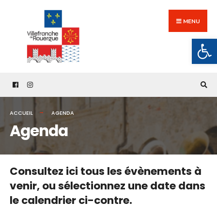
Search
Skip
for:
to
MENU
content
Ouv
ACCUEIL
AGENDA
Agenda
Consultez ici tous les évènements à
venir,
ou sélectionnez une date dans
le calendrier ci-contre.