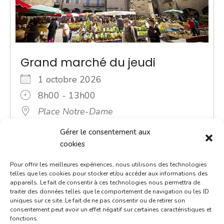
Grand marché du jeudi
1 octobre 2026
8h00 - 13h00
Place Notre-Dame
Marchés
Gérer le consentement aux
cookies
ACTUALITÉ - Une navette Bastibus gratuite pour le
Pour offrir les meilleures expériences, nous utilisons des technologies
marché Chaque jeudi jusqu’à septembre, une navette
telles que les cookies pour stocker et/ou accéder aux informations des
Bastibus gratuite est mise en place par la Ville pour
appareils. Le fait de consentir à ces technologies nous permettra de
[...]
traiter des données telles que le comportement de navigation ou les ID
uniques sur ce site. Le fait de ne pas consentir ou de retirer son
consentement peut avoir un effet négatif sur certaines caractéristiques et
En savoir plus
fonctions.