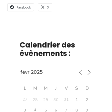
Facebook
X
Calendrier des
évènements :
L
M
M
J
V
S
D
27
31
28
29
30
1
2
4
3
5
6
7
8
9