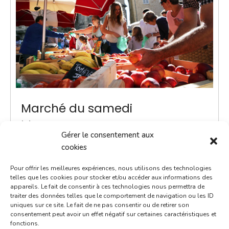
Marché du samedi
15 mai 2027
Gérer le consentement aux
9h00 - 12h00
cookies
Place Notre-Dame
Pour offrir les meilleures expériences, nous utilisons des technologies
Marchés
telles que les cookies pour stocker et/ou accéder aux informations des
appareils. Le fait de consentir à ces technologies nous permettra de
traiter des données telles que le comportement de navigation ou les ID
Instauré en 2020, le marché du samedi est le
uniques sur ce site. Le fait de ne pas consentir ou de retirer son
rendez-vous incontournable du week-end. Voilà un
consentement peut avoir un effet négatif sur certaines caractéristiques et
fonctions.
moment convivial où l'on prend le temps d'échanger.