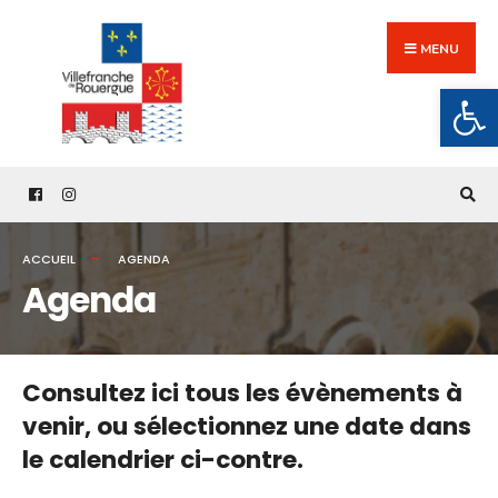
Search
Skip
for:
to
MENU
content
Ouv
ACCUEIL
AGENDA
Agenda
Consultez ici tous les évènements à
venir,
ou sélectionnez une date dans
le calendrier ci-contre.