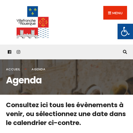
Search
Skip
for:
to
MENU
content
Ouv
ACCUEIL
AGENDA
Agenda
Consultez ici tous les évènements à
venir,
ou sélectionnez une date dans
le calendrier ci-contre.