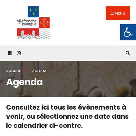
Search
Skip
for:
to
MENU
content
Ouv
ACCUEIL
AGENDA
Agenda
Consultez ici tous les évènements à
venir,
ou sélectionnez une date dans
le calendrier ci-contre.