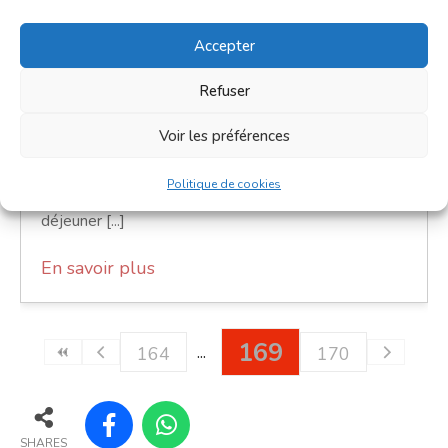
9h00 - 12h00
Accepter
Place de la République
Refuser
Marchés
Voir les préférences
Le petit marché du dimanche est un moment de
convivialité prisé des Villefranchois. C'est un petit
Politique de cookies
marché où l'on trouve l'essentiel pour le petit
déjeuner [...]
En savoir plus
169
164
170
SHARES