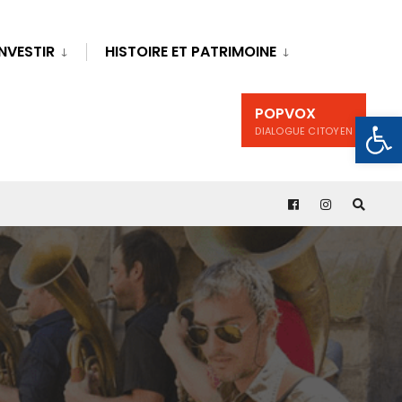
INVESTIR
HISTOIRE ET PATRIMOINE
POPVOX
Ouv
DIALOGUE CITOYEN