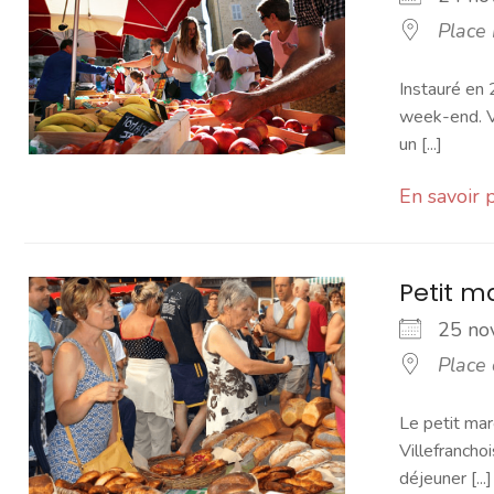
Place
Instauré en 
week-end. Vo
un [...]
En savoir 
Petit 
25 n
Place
Le petit mar
Villefranchoi
déjeuner [...]