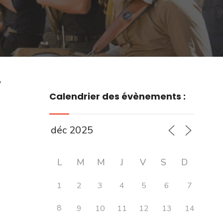
r
Calendrier des évènements :
L
M
M
J
V
S
D
1
2
3
4
5
6
7
8
9
10
11
12
13
14