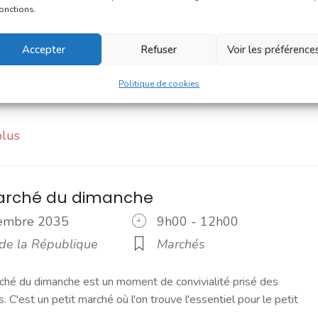
cembre 2035
9h00 - 12h00
fonctions.
 Notre-Dame
Marchés
Accepter
Refuser
Voir les préférence
2020, le marché du samedi est le rendez-vous incontournable du
ilà un moment convivial où l'on prend le temps d'échanger. C'es
Politique de cookies
plus
marché du dimanche
cembre 2035
9h00 - 12h00
 de la République
Marchés
ché du dimanche est un moment de convivialité prisé des
s. C'est un petit marché où l'on trouve l'essentiel pour le petit