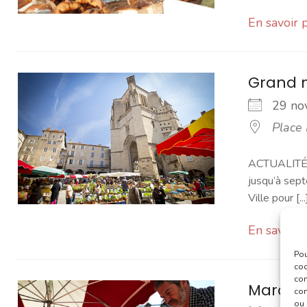
En savoir 
Grand 
29 n
Place
ACTUALITÉ -
jusqu’à sept
Ville pour [...
En savoir 
Pou
coo
con
Marché
com
ou 