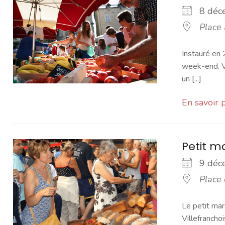
8 dé
Place
Instauré en 
week-end. Vo
un [...]
En savoir 
Petit 
9 dé
Place
Le petit mar
Villefranchoi