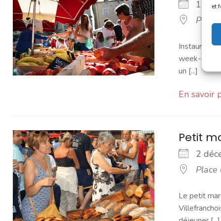
1 dé
et 
Place
Instauré en 
week-end. Vo
un [...]
En savoir 
Petit 
2 dé
Place
Le petit mar
Villefranchoi
déjeuner [...]