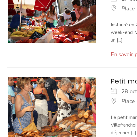
Place
Instauré en 
week-end. Vo
un [...]
En savoir 
Petit 
28 o
Place
Le petit mar
Villefranchoi
déjeuner [...]