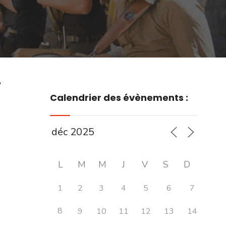
r
Calendrier des évènements :
L
M
M
J
V
S
D
1
2
3
4
5
6
7
8
9
10
11
12
13
14