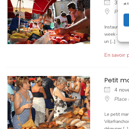
3 no
et 
Place
Instauré en 
week-end. Vo
un [...]
En savoir 
Petit 
4 no
Place
Le petit mar
Villefranchoi
déjeuner [...]