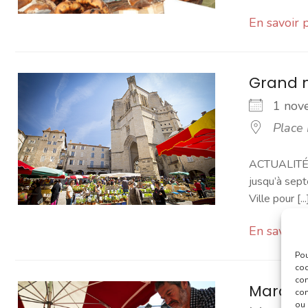
En savoir 
Grand 
1 no
Place
ACTUALITÉ -
jusqu’à sept
Ville pour [...
En savoir 
Pou
coo
con
Marché
com
ou 