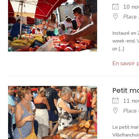
10 n
Place
Instauré en 
week-end. Vo
un [...]
En savoir 
Petit 
11 n
Place
Le petit mar
Villefranchoi