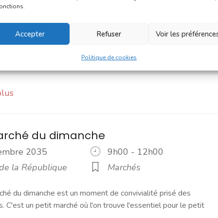
vembre 2035
9h00 - 12h00
fonctions.
 Notre-Dame
Marchés
Accepter
Refuser
Voir les préférence
2020, le marché du samedi est le rendez-vous incontournable du
ilà un moment convivial où l'on prend le temps d'échanger. C'es
Politique de cookies
plus
marché du dimanche
vembre 2035
9h00 - 12h00
 de la République
Marchés
ché du dimanche est un moment de convivialité prisé des
s. C'est un petit marché où l'on trouve l'essentiel pour le petit