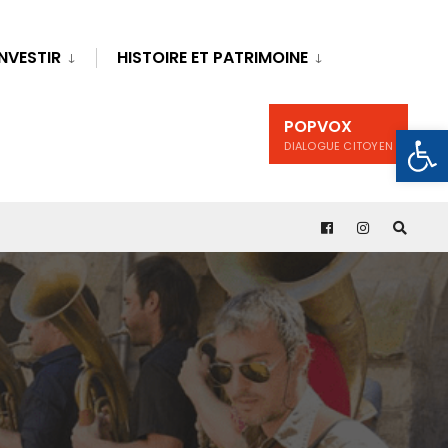
INVESTIR
HISTOIRE ET PATRIMOINE
POPVOX
Ouv
DIALOGUE CITOYEN