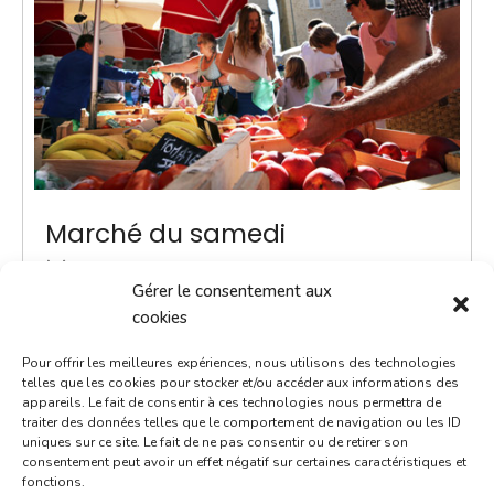
Marché du samedi
20 octobre 2035
Gérer le consentement aux
9h00 - 12h00
cookies
Place Notre-Dame
Pour offrir les meilleures expériences, nous utilisons des technologies
Marchés
telles que les cookies pour stocker et/ou accéder aux informations des
appareils. Le fait de consentir à ces technologies nous permettra de
traiter des données telles que le comportement de navigation ou les ID
Instauré en 2020, le marché du samedi est le
uniques sur ce site. Le fait de ne pas consentir ou de retirer son
rendez-vous incontournable du week-end. Voilà un
consentement peut avoir un effet négatif sur certaines caractéristiques et
fonctions.
moment convivial où l'on prend le temps d'échanger.