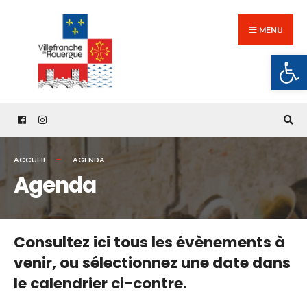
Search
Skip
for:
to
MENU
content
Ouv
ACCUEIL
AGENDA
Agenda
Consultez ici tous les évènements à
venir,
ou sélectionnez une date dans
le calendrier ci-contre.