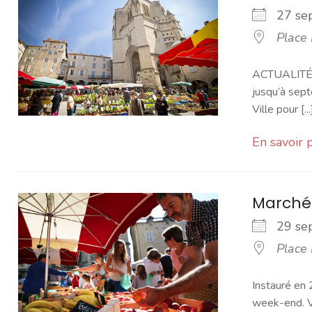
27 s
Place
ACTUALITÉ -
jusqu’à sept
Ville pour [...
En savoir 
Marché
29 s
Place
Instauré en 
week-end. Vo