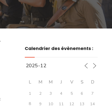
r
Calendrier des évènements :
L
M
M
J
V
S
D
1
2
3
4
5
6
7
t
8
9
10
11
12
13
14