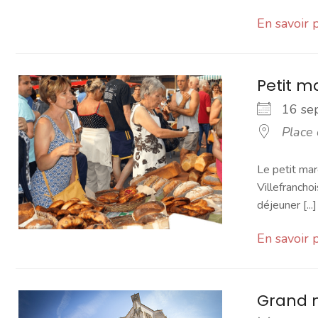
En savoir 
Petit 
16 s
Place
Le petit mar
Villefranchoi
déjeuner [...]
En savoir 
Grand 