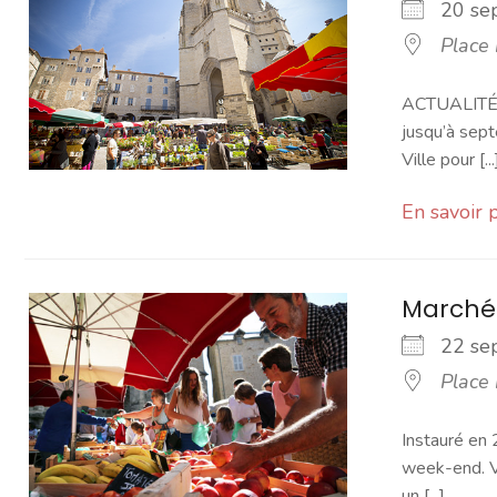
20 s
Place
ACTUALITÉ -
jusqu’à sept
Ville pour [...
En savoir 
Marché
22 s
Place
Instauré en 
week-end. Vo
un [...]