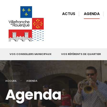
for:
Skip
to
ACTUS
AGENDA
content
VOS CONSEILLERS MUNICIPAUX
VOS RÉFÉRENTS DE QUARTIER
ACCUEIL
AGENDA
Agenda