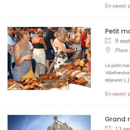
En savoir 
Petit 
9 se
Place
Le petit mar
Villefranchoi
déjeuner [...]
En savoir 
Grand 
13 s