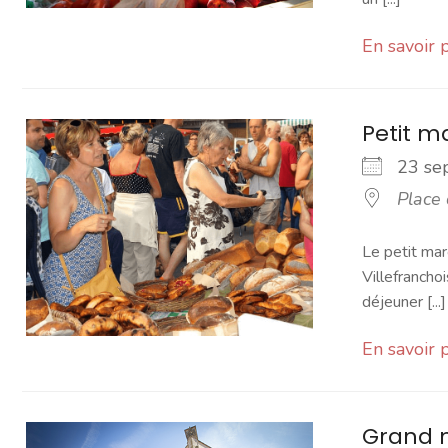
En savoir 
Petit 
23 s
Place
Le petit mar
Villefranchoi
déjeuner [...]
En savoir 
Grand 