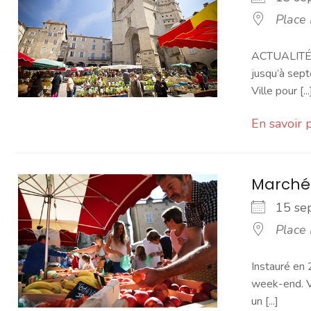
Place
ACTUALITÉ -
jusqu’à sept
Ville pour [...
En savoir 
Marché
15 s
Place
Instauré en 
week-end. Vo
un [...]