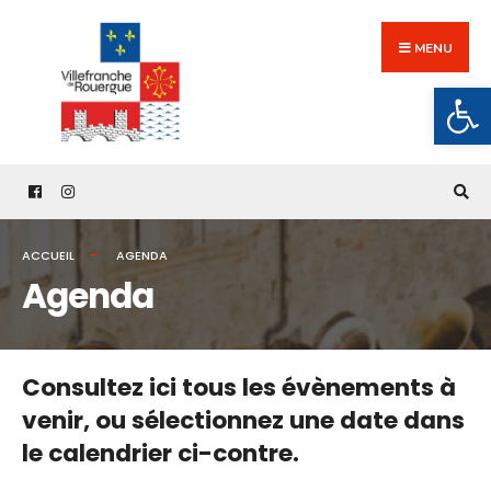
Search
Skip
for:
to
MENU
content
Ouv
ACCUEIL
AGENDA
Agenda
Consultez ici tous les évènements à
venir,
ou sélectionnez une date dans
le calendrier ci-contre.