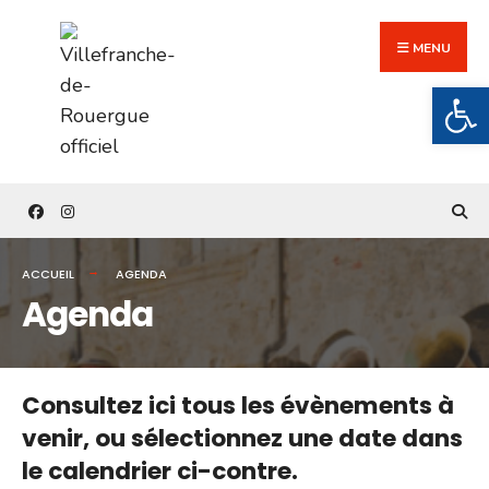
Search
Skip
for:
to
MENU
content
Ouv
ACCUEIL
AGENDA
Agenda
Consultez ici tous les évènements à
venir,
ou sélectionnez une date dans
le calendrier ci-contre.