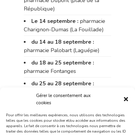
pharmacie Dupont (place de la
République)
Le 14 septembre :
pharmacie
Charignon-Dumas (La Fouillade)
du 14 au 18 septembre :
pharmacie Palobart (Laguépie)
du 18 au 25 septembre :
pharmacie Fontanges
du 25 au 28 septembre :
pharmacie du marché (2 allées
Gérer le consentement aux
Aristide Briand)
cookies
Du 28 septembre au 1er
Pour offrir les meilleures expériences, nous utilisons des technologies
octobre :
pharmacie Charignon-
telles que les cookies pour stocker et/ou accéder aux informations des
appareils. Le fait de consentir à ces technologies nous permettra de
Dumas (La Fouillade)
traiter des données telles que le comportement de navigation ou les ID