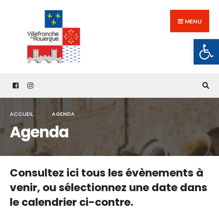
Search
Skip
for:
to
MENU
content
Ouv
ACCUEIL
AGENDA
Agenda
Consultez ici tous les évènements à
venir,
ou sélectionnez une date dans
le calendrier ci-contre.