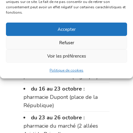
uniques sur ce site. Le fait de ne pas consentir ou de retirer son
du 2 au 9 octobre :
pharmacie
consentement peut avoir un effet négatif sur certaines caractéristiques et
fonctions.
Bonnemaire (rue Saint-Jacques)
du 9 au 12 octobre:
pharmacie
Accepter
Carnus (rue Marcellin-Fabre)
Refuser
Le 12 octobre :
pharmacie
Charignon-Dumas (La Fouillade)
Voir les préférences
du 12 au 16 octobre :
Politique de cookies
pharmacie Palobart (Laguépie)
du 16 au 23 octobre :
pharmacie Dupont (place de la
République)
du 23 au 26 octobre :
pharmacie du marché (2 allées