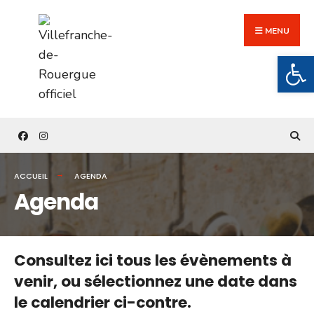
Search
Skip
for:
to
MENU
content
Ouv
ACCUEIL
AGENDA
Agenda
Consultez ici tous les évènements à
venir,
ou sélectionnez une date dans
le calendrier ci-contre.