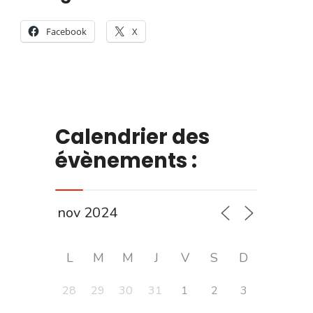
Facebook
X
Calendrier des
évènements :
L
M
M
J
V
S
D
28
29
30
31
1
2
3