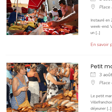
Place
Instauré en 
week-end. Vo
un [...]
En savoir 
Petit 
3 ao
Place
Le petit mar
Villefranchoi
déjeuner [...]