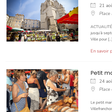
21 a
Place
ACTUALITÉ -
jusqu’à sept
Ville pour [...
En savoir 
Petit 
24 a
Place
Le petit mar
Villefranchoi