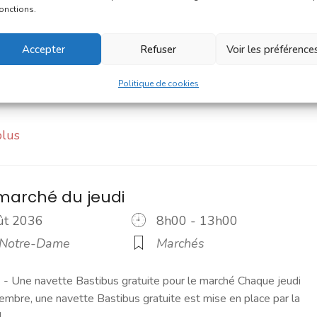
oût 2036
9h00 - 12h00
fonctions.
 de la République
Marchés
Accepter
Refuser
Voir les préférence
ché du dimanche est un moment de convivialité prisé des
s. C'est un petit marché où l'on trouve l'essentiel pour le petit
Politique de cookies
plus
marché du jeudi
oût 2036
8h00 - 13h00
 Notre-Dame
Marchés
 Une navette Bastibus gratuite pour le marché Chaque jeudi
embre, une navette Bastibus gratuite est mise en place par la
]