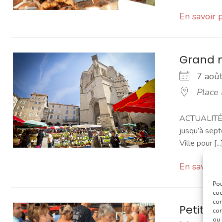
En savoir 
Grand 
7 ao
Place
ACTUALITÉ -
jusqu’à sept
Ville pour [...
En savoir 
Pou
coo
con
Petit 
com
ou 