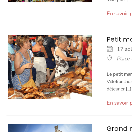
En savoir 
Petit 
17 a
Place
Le petit mar
Villefranchoi
déjeuner [...]
En savoir 
Grand 