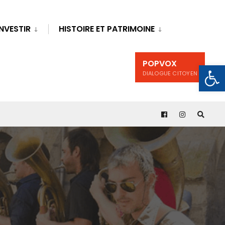
INVESTIR
HISTOIRE ET PATRIMOINE
POPVOX
Ouv
DIALOGUE CITOYEN