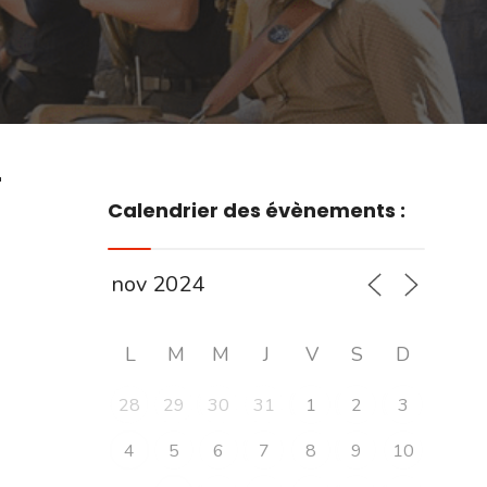
r
Calendrier des évènements :
L
M
M
J
V
S
D
28
29
30
31
1
2
3
4
5
6
7
8
9
10