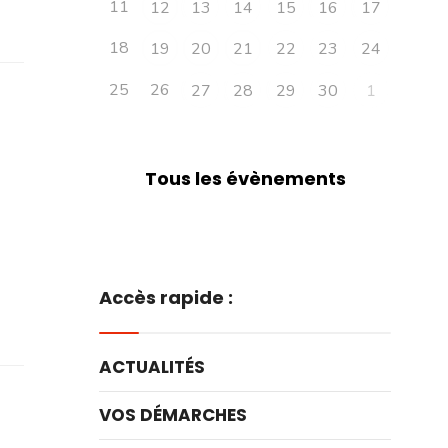
11
12
13
14
15
16
17
18
19
20
21
22
23
24
25
26
27
28
29
30
1
Tous les évènements
Accès rapide :
ACTUALITÉS
VOS DÉMARCHES