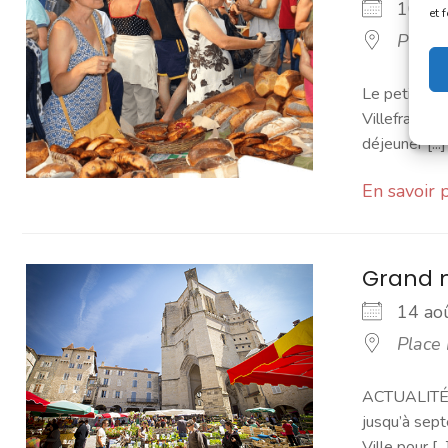
10 a
et 
Place
Le petit mar
Villefranchoi
déjeuner [...]
En savoir 
Grand 
14 a
Place
ACTUALITÉ -
jusqu’à sept
Ville pour [...