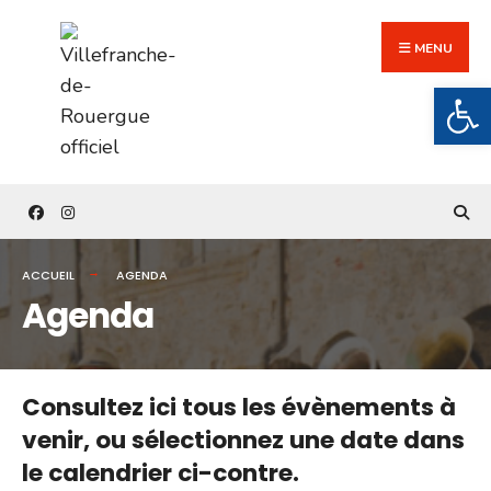
Search
Skip
for:
to
MENU
content
Ouv
ACCUEIL
AGENDA
Agenda
Consultez ici tous les évènements à
venir,
ou sélectionnez une date dans
le calendrier ci-contre.