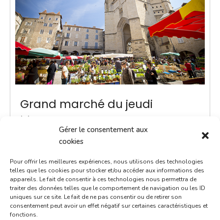
Grand marché du jeudi
23 août 2035
Gérer le consentement aux
8h00 - 13h00
cookies
Place Notre-Dame
Pour offrir les meilleures expériences, nous utilisons des technologies
Marchés
telles que les cookies pour stocker et/ou accéder aux informations des
appareils. Le fait de consentir à ces technologies nous permettra de
traiter des données telles que le comportement de navigation ou les ID
ACTUALITÉ - Une navette Bastibus gratuite pour le
uniques sur ce site. Le fait de ne pas consentir ou de retirer son
marché Chaque jeudi jusqu’à septembre, une navette
consentement peut avoir un effet négatif sur certaines caractéristiques et
fonctions.
Bastibus gratuite est mise en place par la Ville pour