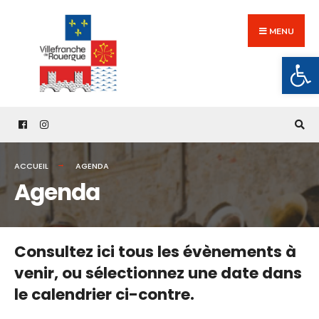
Search
Skip
for:
to
MENU
content
Ouv
ACCUEIL
AGENDA
Agenda
Consultez ici tous les évènements à
venir,
ou sélectionnez une date dans
le calendrier ci-contre.