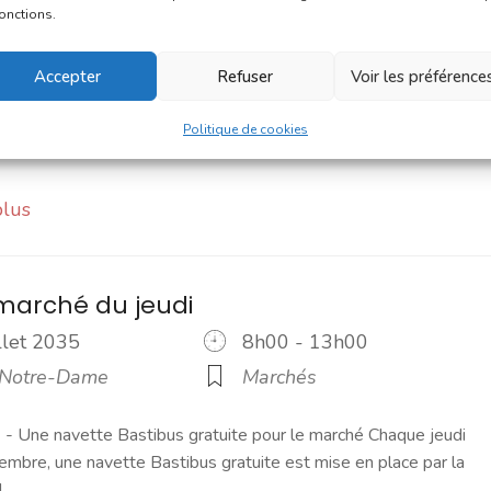
llet 2035
9h00 - 12h00
fonctions.
 de la République
Marchés
Accepter
Refuser
Voir les préférence
ché du dimanche est un moment de convivialité prisé des
s. C'est un petit marché où l'on trouve l'essentiel pour le petit
Politique de cookies
plus
marché du jeudi
illet 2035
8h00 - 13h00
 Notre-Dame
Marchés
 Une navette Bastibus gratuite pour le marché Chaque jeudi
embre, une navette Bastibus gratuite est mise en place par la
]