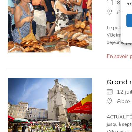
8 jui
et 
Place
Le petit mar
Villefranchoi
déjeuner [...]
En savoir 
Grand 
12 ju
Place
ACTUALITÉ -
jusqu’à sept
Ville pour [...