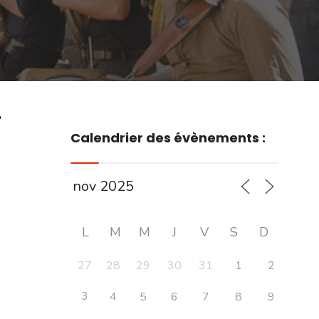
r
Calendrier des évènements :
L
M
M
J
V
S
D
27
28
29
30
31
1
2
3
4
5
6
7
8
9