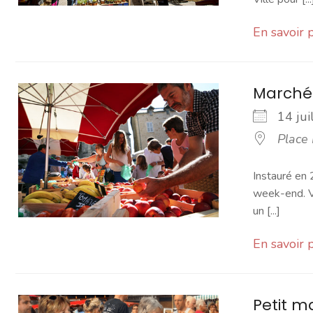
En savoir 
Marché
14 ju
Place
Instauré en 
week-end. Vo
un [...]
En savoir 
Petit 