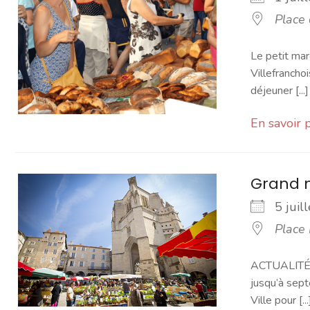
Place
Le petit mar
Villefranchoi
déjeuner [...]
En savoir 
Grand 
5 jui
Place
ACTUALITÉ -
jusqu’à sept
Ville pour [...