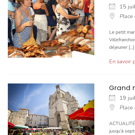
15 ju
Place
Le petit mar
Villefranchoi
déjeuner [...]
En savoir 
Grand 
19 ju
Place
ACTUALITÉ -
jusqu’à sept