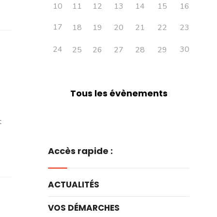
10
11
12
13
14
15
16
17
18
19
20
21
22
23
24
30
25
26
27
28
29
Tous les évènements
t
Accès rapide :
ACTUALITÉS
VOS DÉMARCHES