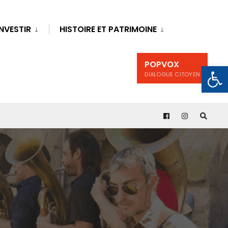
INVESTIR
HISTOIRE ET PATRIMOINE
POPVOX
Ouv
DIALOGUE CITOYEN