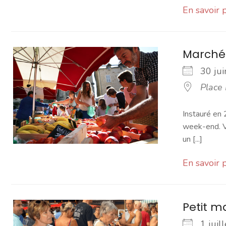
En savoir 
Marché
30 j
Place
Instauré en 
week-end. Vo
un [...]
En savoir 
Petit 
1 jui