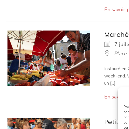
En savoir 
Marché
7 jui
Place
Instauré en 
week-end. Vo
un [...]
En savoir 
Pou
coo
con
Petit 
com
ou 