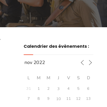
r
Calendrier des évènements :
L
M
M
J
V
S
D
31
1
2
4
5
6
3
7
8
9
11
12
13
10