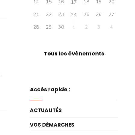
14
15
16
18
19
20
17
21
22
23
25
26
27
24
28
29
30
2
3
4
1
Tous les évènements
t
Accès rapide :
ACTUALITÉS
VOS DÉMARCHES