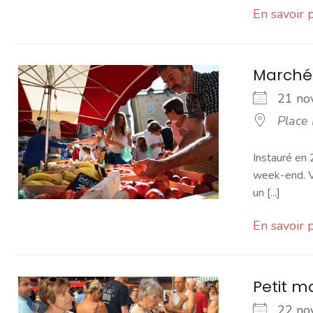
En savoir 
Marché
21 n
Place
Instauré en 
week-end. Vo
un [...]
En savoir 
Petit 
22 n