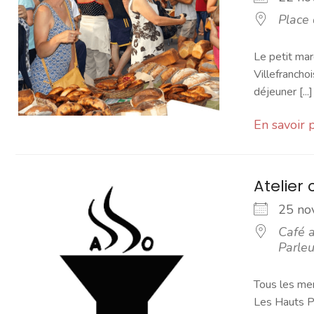
Place
Le petit mar
Villefranchoi
déjeuner [...]
En savoir 
Atelier 
25 n
Café a
Parleu
Tous les mer
Les Hauts Pa