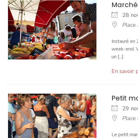
Marché
28 n
Place
Instauré en 
week-end. Vo
un [...]
En savoir 
Petit 
29 n
Place
Le petit mar