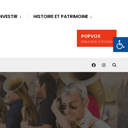
INVESTIR
HISTOIRE ET PATRIMOINE
POPVOX
Ouv
DIALOGUE CITOYEN