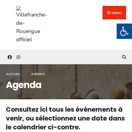
Search
Skip
for:
to
MENU
content
Ouv
ACCUEIL
AGENDA
Agenda
Consultez ici tous les évènements à
venir,
ou sélectionnez une date dans
le calendrier ci-contre.