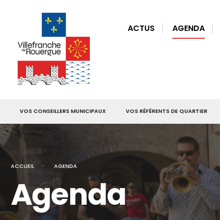
for:
Skip
to
ACTUS
AGENDA
content
VOS CONSEILLERS MUNICIPAUX
VOS RÉFÉRENTS DE QUARTIER
ACCUEIL
AGENDA
Agenda