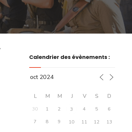
r
Calendrier des évènements :
L
M
M
J
V
S
D
30
1
2
4
5
6
3
7
8
9
10
11
12
13