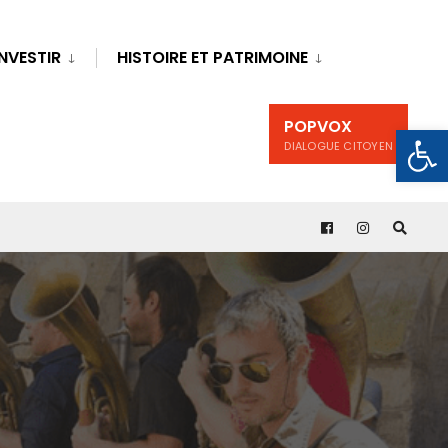
INVESTIR
HISTOIRE ET PATRIMOINE
POPVOX
Ouv
DIALOGUE CITOYEN