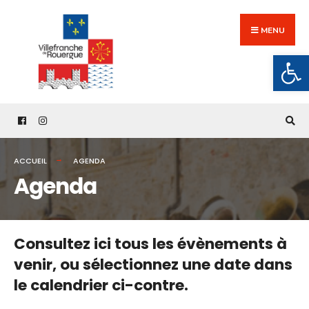
Search
Skip
for:
to
MENU
content
Ouv
ACCUEIL
AGENDA
Agenda
Consultez ici tous les évènements à
venir,
ou sélectionnez une date dans
le calendrier ci-contre.